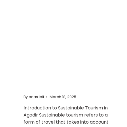
Exploring
Sustainable
Tourism In
Agadir: Eco-
Friendly
Travel Tips
By
anas loli
March 18, 2025
Introduction to Sustainable Tourism in
Agadir Sustainable tourism refers to a
form of travel that takes into account