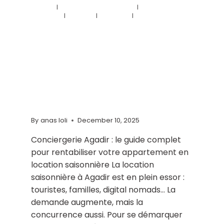
TRAVEL
|
TRAVEL & HOSPITALITY
|
TRAVEL &
TOURISM
|
VOYAGE
|
VOYAGES
|
VOYAGES ET
DÉCOUVERTES
CONCIERGER
IE AGADIR
LOCAGA
By
anas loli
December 10, 2025
Conciergerie Agadir : le guide complet
pour rentabiliser votre appartement en
location saisonnière La location
saisonnière à Agadir est en plein essor :
touristes, familles, digital nomads… La
demande augmente, mais la
concurrence aussi. Pour se démarquer