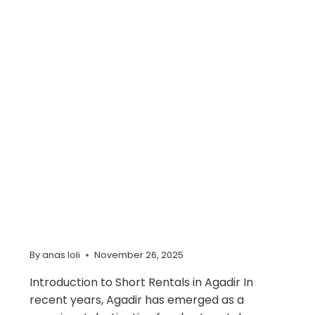
TRAVEL & TOURISM
Maximizing
Your Short
Rental
Success In
Agadir With
Locaga
By
anas loli
November 26, 2025
Introduction to Short Rentals in Agadir In
recent years, Agadir has emerged as a