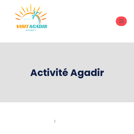
Activité Agadir
TRAVEL & HOSPITALITY
|
VOYAGES ET DÉCOUVERTES
Les Avantages D’un Service